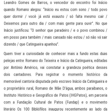
Leandro Gomes de Barros, o vencedor do encontro foi Inácio
quando Romano alegou: “Inácio eu estou com sono / todo povo
quer dormir / você já está exausto / só falta mesmo cair /
Deixemos para outro dia / com mais gente para ouvir”. No que
Inácio justificou: “O senhor que paradeiro / e o povo combinou /
em posso para também / mais cansado não estou / só não vá sair
dizendo / que Catingueira apanhou”.
Quem tiver a curiosidade de conhecer mais a fundo estas duas
pelejas entre Romano do Teixeira e Inácio da Catingueira, editadas
por Antônio Américo, vai constatar a grandeza poética desses
dois cantadores. Para registrar o momento histórico da
memorável cantoria disputada pelo escravo Inácio da Catingueira e
o proprietário rural, Romano de Mãe D’água, ambos paraibanos, o
Instituto Histórico e Geográfico de Patos (IHGPatos), em parceria
com a Fundação Cultural de Patos (Fundap) e o movimento
literário Os 100 Bibliófilos inaugurou recentemente ao lado da