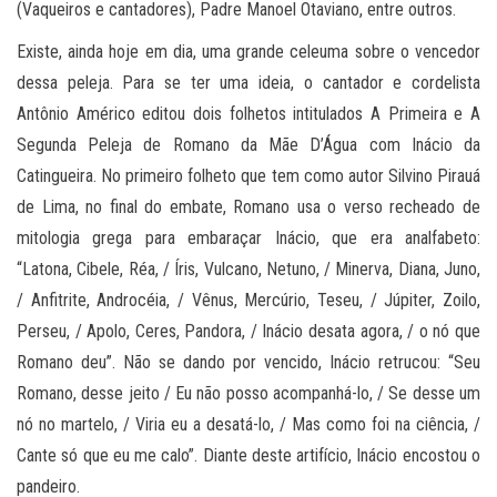
(Vaqueiros e cantadores), Padre Manoel Otaviano, entre outros.
Existe, ainda hoje em dia, uma grande celeuma sobre o vencedor
dessa peleja. Para se ter uma ideia, o cantador e cordelista
Antônio Américo editou dois folhetos intitulados A Primeira e A
Segunda Peleja de Romano da Mãe D’Água com Inácio da
Catingueira. No primeiro folheto que tem como autor Silvino Pirauá
de Lima, no final do embate, Romano usa o verso recheado de
mitologia grega para embaraçar Inácio, que era analfabeto:
“Latona, Cibele, Réa, / Íris, Vulcano, Netuno, / Minerva, Diana, Juno,
/ Anfitrite, Androcéia, / Vênus, Mercúrio, Teseu, / Júpiter, Zoilo,
Perseu, / Apolo, Ceres, Pandora, / Inácio desata agora, / o nó que
Romano deu”. Não se dando por vencido, Inácio retrucou: “Seu
Romano, desse jeito / Eu não posso acompanhá-lo, / Se desse um
nó no martelo, / Viria eu a desatá-lo, / Mas como foi na ciência, /
Cante só que eu me calo”. Diante deste artifício, Inácio encostou o
pandeiro.