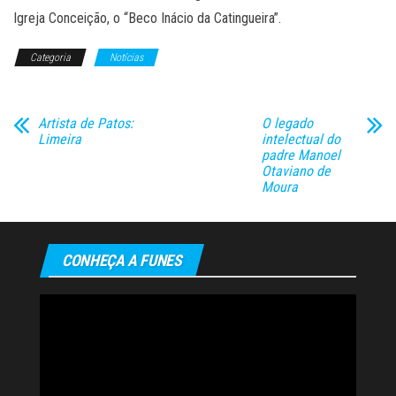
Igreja Conceição, o “Beco Inácio da Catingueira”.
Categoria
Notícias
Artista de Patos:
O legado
Limeira
intelectual do
padre Manoel
Otaviano de
Moura
CONHEÇA A FUNES
Tocador
de
vídeo