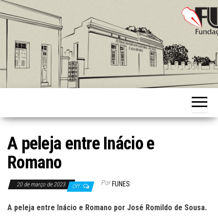
Skip
to
the
content
Fundação
Ernani
Sátyro
A peleja entre Inácio e
Romano
Por
FUNES
20 de março de 2023
Off
A peleja entre Inácio e Romano por José Romildo de Sousa.