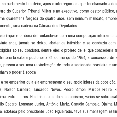
 no parlamento brasileiro, após o interregno em que foi chamado a de
istro do Superior Tribunal Militar e no executivo, como gestor públic
 uma quarentena forçada de quatro anos, sem nenhum mandato, empre
vamente, uma cadeira na Câmara dos Deputados.
ação ímpar e embora defrontando-se com uma composição inteiramente
vinte anos, jamais se deixou abater ou intimidar e se conduziu com 
xigidas ao seu condutor, dentre eles o projeto de lei que concederia a
 história brasileira posterior a 31 de março de 1964, a concessão de a
ta, passou a ser uma reivindicação de toda a sociedade brasileira e 
nham o poder à época.
 a se empenhar ou a ela emprestaram o seu apoio líderes da oposição
s, Nelson Carneiro, Tancredo Neves, Pedro Simon, Marcos Freire, Fr
ima, entre outros. Nas trincheiras do situacionismo, vários se sobress
ilo Badaró, Lomanto Junior, Antônio Mariz, Cantídio Sampaio, Djalma Mar
ia, adotada pelo presidente João Figueiredo, teve sua mensagem assin