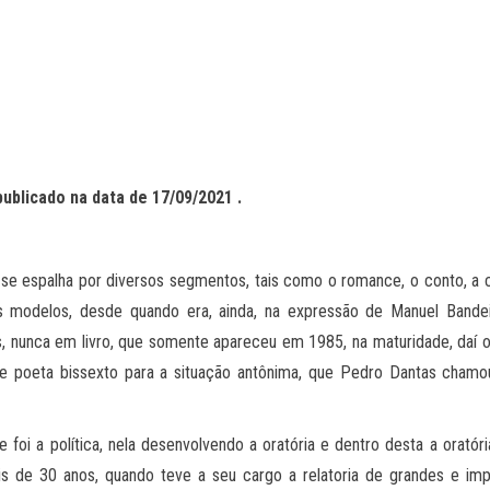
publicado na data de
17
/0
9
/2021 .
, se espalha por diversos segmentos, tais como o romance, o conto, a 
os modelos, desde quando era, ainda, na expressão de Manuel Band
tas, nunca em livro, que somente apareceu em 1985, na maturidade, da
de poeta bissexto para a situação antônima, que Pedro Dantas chamo
foi a política, nela desenvolvendo a oratória e dentro desta a oratória 
 mais de 30 anos, quando teve a seu cargo a relatoria de grandes e 