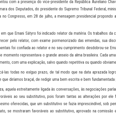
ntou com a presença do vice-presidente da República Aureliano Chave
âmara dos Deputados, do presidente do Supremo Tribunal Federal, mini
bida no Congresso, em 28 de julho, a mensagem presidencial propondo 
e em que Ernani Sátyro foi indicado relator da matéria. Os trabalhos
arecer pelo relator, com exame pormenorizado das emendas, sua disc
mentais foi confiada ao relator e no seu cumprimento desdobrou-se Ern
le momento representava o grande anseio da alma brasileira. Cada um
mento, com uma explicação, salvo quando repetitiva ou quando obviamen
-las todas no exíguo prazo, de tal modo que na data aprazada logro
se que diríamos braçal, de redigir uma bem escrita e bem fundamentada p
teza, aquela estreitamente ligada às conversações, às negociações parl
voráveis ao seu substitutivo, pois foram tantas as alterações por ele 
mesmo oferecidas, que um substitutivo se fazia imprescindível, sob p
 fato, se mostraram favoráveis ao substitutivo, aprovado na comissão 