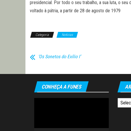
presidencial. Por todo o seu trabalho, a sua luta, o se
voltado à pátria, a partir de 28 de agosto de 1979
Categoria
Notícias
‘Os Sonetos do Exílio I’
CONHEÇA A FUNES
AR
Tocador
Arquiv
de
vídeo