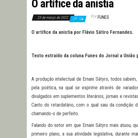
O artífice da anistia
Por
FUNES
23 de março de 2022
Off
O artífice da anistia
por
Flávio Sátiro Fernandes
.
Texto extraído da coluna Funes do Jornal a União 
A produção intelectual de Ernani Sátyro, todos sabem
pela poética, na qual se exprime através de variad
divulgados em suplementos literários, jornais e revis
Canto do retardatário, com o qual saiu da condição 
chamando-o de perfeito.
Falando do setor em que Ernani Sátyro mais atuou, que 
primeiro plano, a sua atividade legislativa, durante