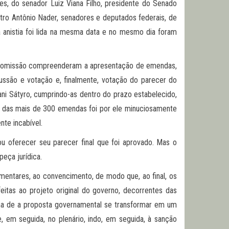
s, do senador Luiz Viana Filho, presidente do Senado
stro Antônio Nader, senadores e deputados federais, de
a anistia foi lida na mesma data e no mesmo dia foram
 da comissão compreenderam a apresentação de emendas,
ussão e votação e, finalmente, votação do parecer do
ani Sátyro, cumprindo-as dentro do prazo estabelecido,
a das mais de 300 emendas foi por ele minuciosamente
te incabível.
u oferecer seu parecer final que foi aprovado. Mas o
eça jurídica.
amentares, ao convencimento, de modo que, ao final, os
feitas ao projeto original do governo, decorrentes das
ena de a proposta governamental se transformar em um
e, em seguida, no plenário, indo, em seguida, à sanção