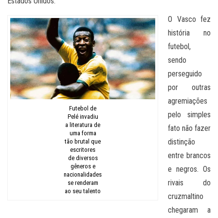
Estados Unidos.
O Vasco fez
história no
futebol,
sendo
perseguido
por outras
agremiações
Futebol de
pelo simples
Pelé invadiu
a literatura de
fato não fazer
uma forma
distinção
tão brutal que
escritores
entre brancos
de diversos
gêneros e
e negros. Os
nacionalidades
rivais do
se renderam
ao seu talento
cruzmaltino
chegaram a