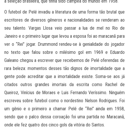
a seleção brasileira, que tinha sido campeã do mundo em 1958.
O futebol de Pelé invadiu a literatura de uma forma tão brutal que
escritores de diversos gêneros e nacionalidades se renderam ao
seu talento. Vargas Llosa veio passar a lua de mel no Rio de
Janeiro e o primeiro lugar que levou a esposa foi ao maracanã para
ver o “Rei” jogar. Drummond rendeu-se à genialidade do jogador
no texto que falou sobre o milésimo gol em 1969 e Eduardo
Galeano chegou a escrever que recebemos de Pelé oferendas de
rara beleza: momentos desses tão dignos de imortalidade que a
gente pode acreditar que a imortalidade existe. Soma-se aos já
citados outros grandes imortais da escrita como Rachel de
Queiroz, Vinícius de Moraes e Luis Fernando Veríssimo. Ninguém
escreveu sobre futebol como o nordestino Nelson Rodrigues. Foi
um gênio e o primeiro a chamar Pelé de “Rei” ainda em 1958,
sendo que o palco dessa coroação foi uma partida no Maracanã,
onde ele fez quatro dos cinco gols da vitória do Santos.