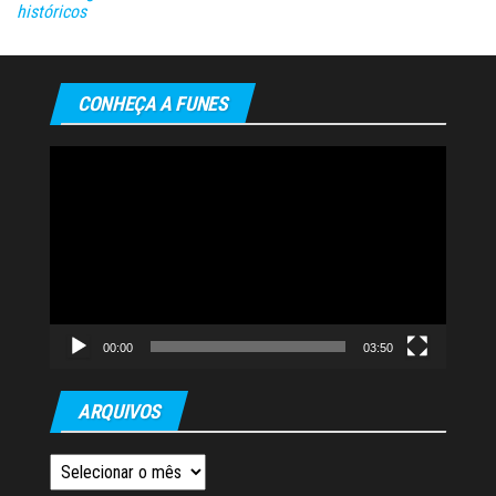
históricos
CONHEÇA A FUNES
Tocador
de
vídeo
00:00
03:50
ARQUIVOS
Arquivos