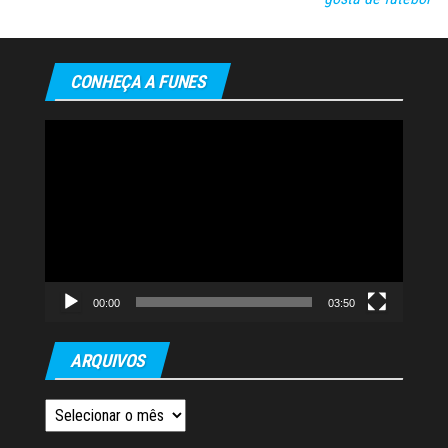
CONHEÇA A FUNES
Tocador
de
vídeo
00:00
03:50
ARQUIVOS
Arquivos