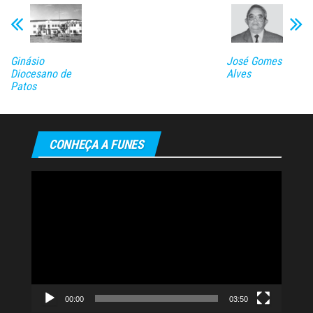
Ginásio
José Gomes
Diocesano de
Alves
Patos
CONHEÇA A FUNES
Tocador
de
vídeo
00:00
03:50