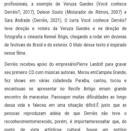
profissionais, a exemplo de Veruza Guedes (Você conhece
Derréis?, 2017), Deleon Souto (Misturador de Ritmos, 2007) e
Sara Andrade (Derréis, 2021). O curta Você conhece Derréis?
teve direção e roteiro da Veruza Guedes e na direção de
fotografia o cineasta Kennel Rógis, chegando a rodar em dezenas
de festivais do Brasil e do exterior. O título desse texto é inspirado
nesse filme.
Derréis recebeu apoio do empresárioPierre Landolt para gravar
seu primeiro CD com músicas autorais. Morou emCampina Grande,
fez shows em várias cidadesda Paraíba, cantou, tocou e
encantouao se apresentar no Recife Antigo emum grande
encontro de maracatus. Passoupor muitas dificuldades ao longo
dasua vida e faleceu em uma situação difícil.É justo que as
pessoas reproduzam aideia de que Derréis não teve o
reconhecimentomerecido, porém, é importanteressaltar que, do
ponto de vista artísticoe cultural, houve um notório