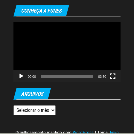
CONHEÇA A FUNES
Tocador
de
vídeo
00:00
03:50
ARQUIVOS
Arquivos
Orgulhosamente mantido com
WordPress
|
Tema:
Envo