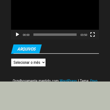
de
vídeo
00:00
03:50
ARQUIVOS
Arquivos
Orgulhosamente mantido com
WordPress
|
Tema:
Envo
Magazine