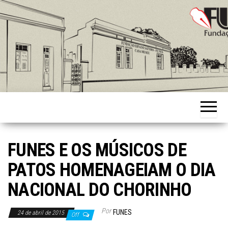
Skip
to
the
content
Fundação
Ernani
Sátyro
FUNES E OS MÚSICOS DE
PATOS HOMENAGEIAM O DIA
NACIONAL DO CHORINHO
Por
FUNES
24 de abril de 2015
Off