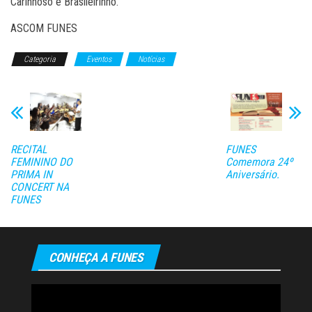
Carinhoso e Brasileirinho.
ASCOM FUNES
Categoria
Eventos
Notícias
RECITAL
FUNES
FEMININO DO
Comemora 24º
PRIMA IN
Aniversário.
CONCERT NA
FUNES
CONHEÇA A FUNES
Tocador