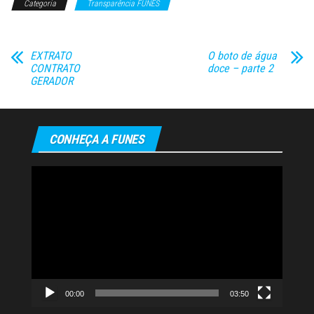
Categoria
Transparência FUNES
EXTRATO
O boto de água
CONTRATO
doce – parte 2
GERADOR
CONHEÇA A FUNES
Tocador
de
vídeo
00:00
03:50