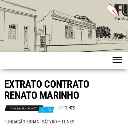
Skip
to
the
content
Fundação
Ernani
Sátyro
EXTRATO CONTRATO
RENATO MARINHO
Por
FUNES
7 de agosto de 2023
Off
FUNDAÇÃO ERNANI SÁTYRO – FUNES