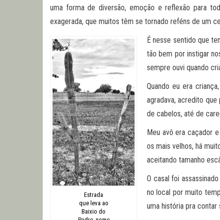
uma forma de diversão, emoção e reflexão para to
exagerada, que muitos têm se tornado reféns de um celu
É nesse sentido que te
tão bem por instigar no
sempre ouvi quando cria
Quando eu era criança
agradava, acredito que 
de cabelos, até de carec
Meu avô era caçador e 
os mais velhos, há mui
aceitando tamanho escâ
O casal foi assassinado
no local por muito tem
Estrada
que leva ao
uma história pra contar
Baixio do
Padre, nome