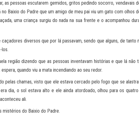
r, as pessoas escutarem gemidos, gritos pedindo socorro, vendavais de
lá no Baixio do Padre que um amigo de meu pai viu um gato com olhos
açada, uma criança surgiu do nada na sua frente e o acompanhou dura
de caçadores diversos que por lá passavam, sendo que alguns, de tant
-los.
 região dizendo que as pessoas inventavam histórias e que lá não ti
a espera, quando viu a mata incendiando ao seu redor.
o pelas chamas, visto que ele estava cercado pelo fogo que se alastra
ra dia, o sol estava alto e ele ainda atordoado, olhou para os quat
conteceu ali.
 mistérios do Baixio do Padre.