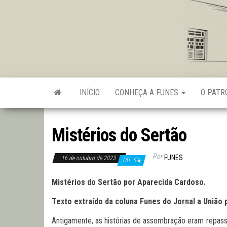
Skip
to
the
content
INÍCIO
CONHEÇA A FUNES
O PAT
Mistérios do Sertão
Por
FUNES
16 de outubro de 2023
Off
Mistérios do Sertão por Aparecida Cardoso.
Texto extraído da coluna Funes do Jornal a União 
Antigamente, as histórias de assombração eram repassa