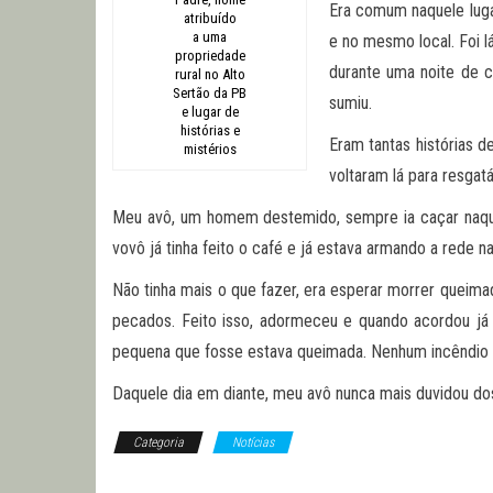
Era comum naquele luga
atribuído
a uma
e no mesmo local. Foi 
propriedade
durante uma noite de c
rural no Alto
Sertão da PB
sumiu.
e lugar de
histórias e
Eram tantas histórias 
mistérios
voltaram lá para resgatá
Meu avô, um homem destemido, sempre ia caçar naquela
vovô já tinha feito o café e já estava armando a rede n
Não tinha mais o que fazer, era esperar morrer queimad
pecados. Feito isso, adormeceu e quando acordou já e
pequena que fosse estava queimada. Nenhum incêndio a
Daquele dia em diante, meu avô nunca mais duvidou dos
Categoria
Notícias