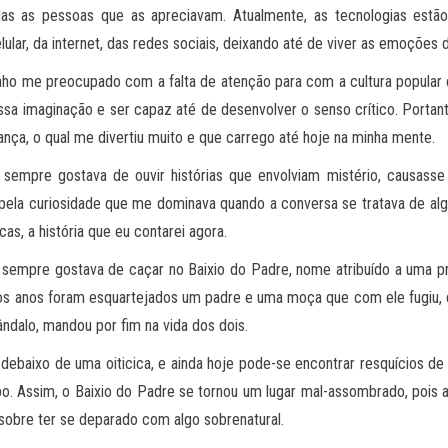
das as pessoas que as apreciavam. Atualmente, as tecnologias est
lar, da internet, das redes sociais, deixando até de viver as emoções d
nho me preocupado com a falta de atenção para com a cultura popular 
ssa imaginação e ser capaz até de desenvolver o senso crítico. Portant
nça, o qual me divertiu muito e que carrego até hoje na minha mente.
, sempre gostava de ouvir histórias que envolviam mistério, causas
pela curiosidade que me dominava quando a conversa se tratava de algo
as, a história que eu contarei agora.
sempre gostava de caçar no Baixio do Padre, nome atribuído a uma pro
tos anos foram esquartejados um padre e uma moça que com ele fugiu, d
ndalo, mandou por fim na vida dos dois.
 debaixo de uma oiticica, e ainda hoje pode-se encontrar resquícios de
po. Assim, o Baixio do Padre se tornou um lugar mal-assombrado, pois 
 sobre ter se deparado com algo sobrenatural.